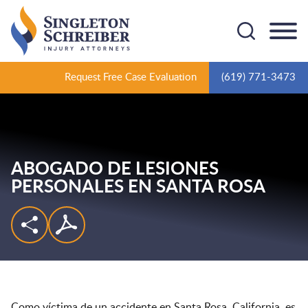
Cookie Settings
Main Content
Main Menu
Request Free Case Evaluation
(619) 771-3473
ABOGADO DE LESIONES
PERSONALES EN SANTA ROSA
Como víctima de un accidente en Santa Rosa, California, es